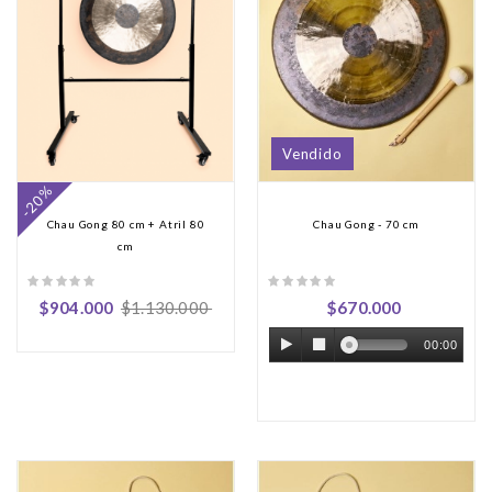
Vendido
-20%
Chau Gong 80 cm + Atril 80
Chau Gong - 70 cm
cm
$904.000
$1.130.000
$670.000
00:00