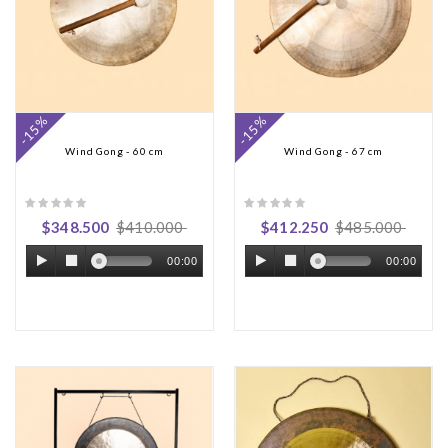
-15%
-15%
Wind Gong - 60 cm
Wind Gong - 67 cm
$348.500
$410.000
$412.250
$485.000
00:00
00:00