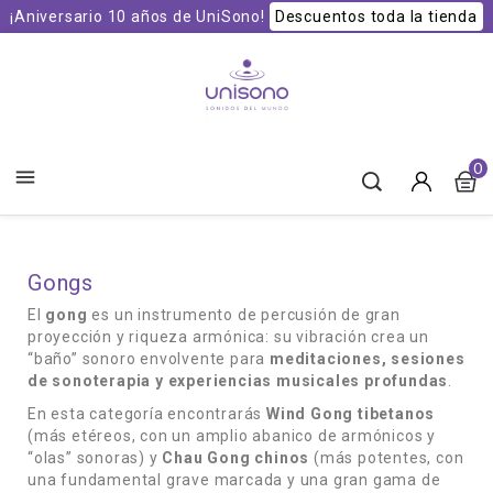
¡Aniversario 10 años de UniSono!
Descuentos toda la tienda
Unisono Cuencos y Sonoterapia
0

Gongs
El
gong
es un instrumento de percusión de gran
proyección y riqueza armónica: su vibración crea un
“baño” sonoro envolvente para
meditaciones, sesiones
de sonoterapia y experiencias musicales profundas
.
En esta categoría encontrarás
Wind Gong tibetanos
(más etéreos, con un amplio abanico de armónicos y
“olas” sonoras) y
Chau Gong chinos
(más potentes, con
una fundamental grave marcada y una gran gama de