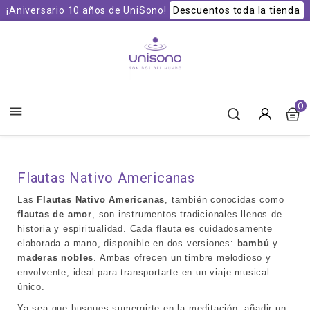
¡Aniversario 10 años de UniSono!
Descuentos toda la tienda
Unisono Cuencos y Sonoterapia
0

Flautas Nativo Americanas
Las 
Flautas Nativo Americanas
, también conocidas como 
flautas de amor
, son instrumentos tradicionales llenos de 
historia y espiritualidad. Cada flauta es cuidadosamente 
elaborada a mano, disponible en dos versiones: 
bambú
 y 
maderas nobles
. Ambas ofrecen un timbre melodioso y 
envolvente, ideal para transportarte en un viaje musical 
único.
Ya sea que busques sumergirte en la meditación, añadir un 