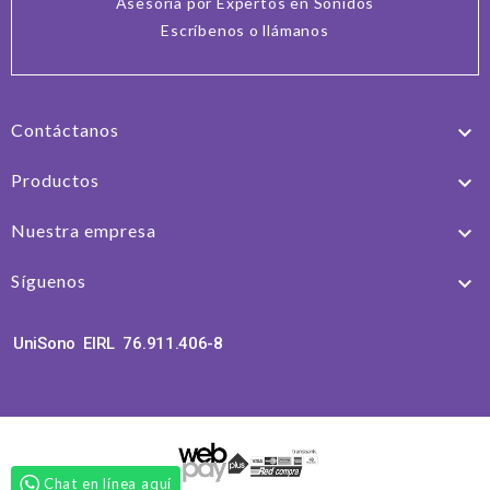
Asesoría por Expertos en Sonidos
Escríbenos o llámanos
Contáctanos

Productos

Nuestra empresa

Síguenos

UniSono EIRL 76.911.406-8
Chat en línea aquí