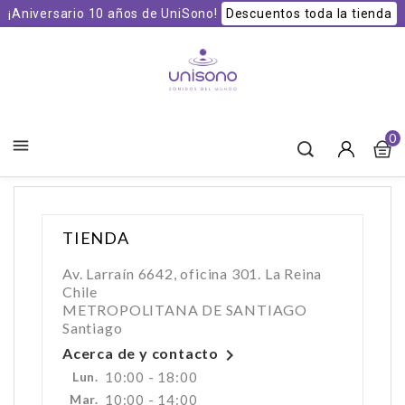
¡Aniversario 10 años de UniSono!
Descuentos toda la tienda
Unisono Cuencos y Sonoterapia
0

TIENDA
Av. Larraín 6642, oficina 301. La Reina
Chile
METROPOLITANA DE SANTIAGO
Santiago

Acerca de y contacto
Lun.
10:00 - 18:00
Mar.
10:00 - 14:00