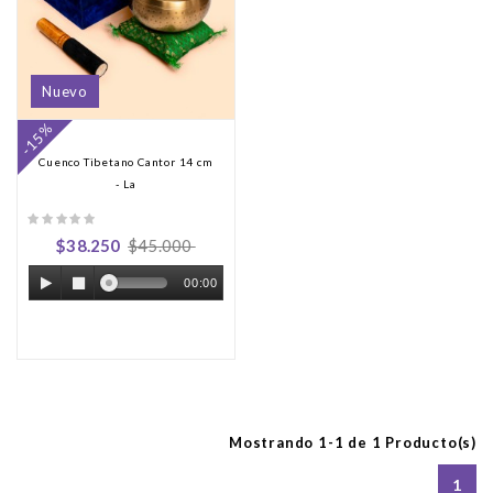
Nuevo
-15%
Cuenco Tibetano Cantor 14 cm
- La
$38.250
$45.000
00:00
Mostrando 1-1 de 1 Producto(s)
1