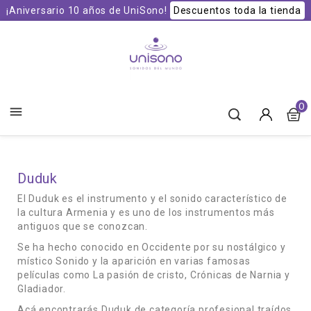
¡Aniversario 10 años de UniSono!
Descuentos toda la tienda
Unisono Cuencos y Sonoterapia
0

Duduk
El Duduk es el instrumento y el sonido característico de
la cultura Armenia y es uno de los instrumentos más
antiguos que se conozcan.
Se ha hecho conocido en Occidente por su nostálgico y
místico Sonido y la aparición en varias famosas
películas como La pasión de cristo, Crónicas de Narnia y
Gladiador.
Acá encontrarás Duduk de categoría profesional traídos