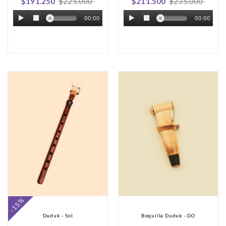
$191.250
$225.000
$211.500
$235.000
00:00
00:00
-15%
Duduk - Sol
Boquilla Duduk - DO