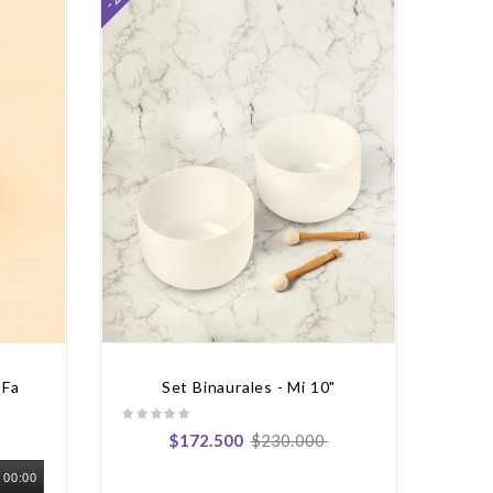
 Fa
Set Binaurales - Mi 10"
$172.500
$230.000
00:00