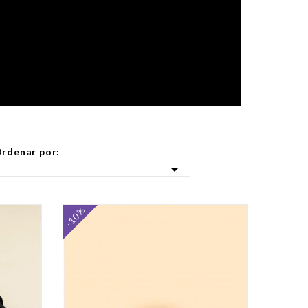
rdenar por:

-10%