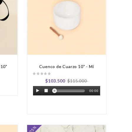
 10"
Cuenco de Cuarzo 10" - Mi
$103.500
$115.000
00:00
-25%