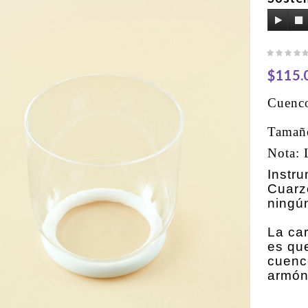
$115.
Cuenco
Tamaño
Nota: 
Instru
Cuarz
ningú
La car
es qu
cuenc
armón