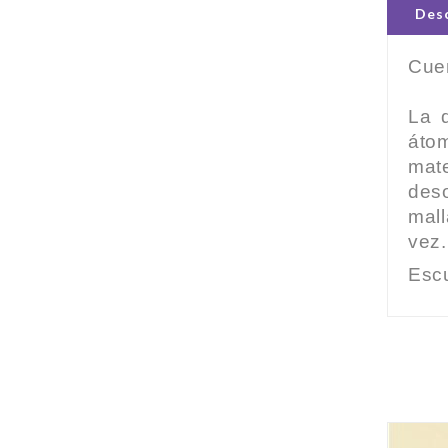
Desc
Cuen
La d
átom
mate
des
mall
vez.
Escu