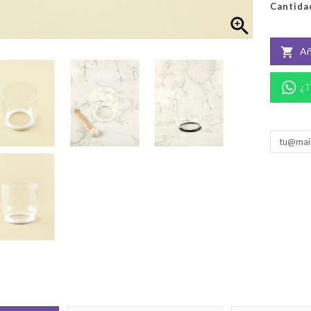
Cantida

Añ

¿T