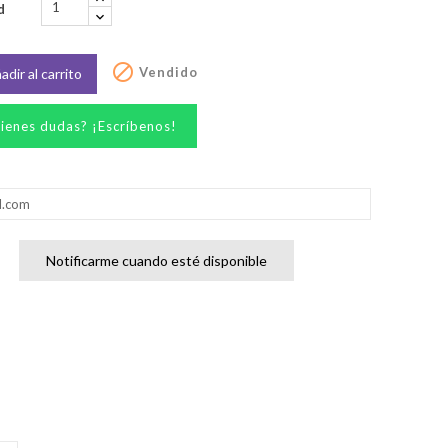
d

Vendido
adir al carrito
ienes dudas? ¡Escríbenos!
Notificarme cuando esté disponible