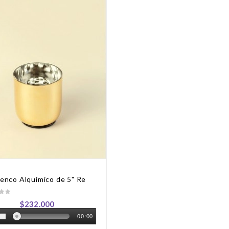
enco Alquímico de 5" Re
Precio
$232.000
00:00