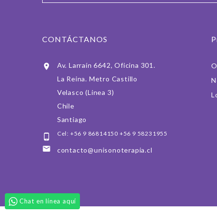
CONTÁCTANOS
P
Av. Larraín 6642, Oficina 301.
O

La Reina. Metro Castillo
N
Velasco (Linea 3)
L
Chile
Santiago
Cel: +56 9 86814150 +56 9 58231955


contacto@unisonoterapia.cl
Chat en línea aquí