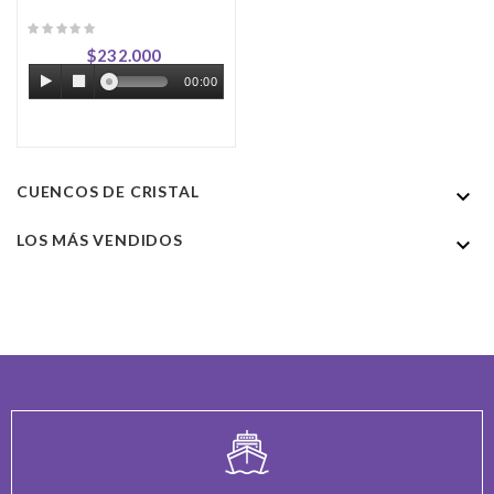
Precio
$232.000
00:00
CUENCOS DE CRISTAL

LOS MÁS VENDIDOS
