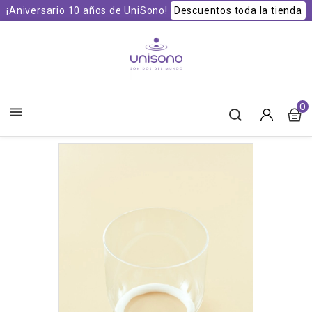
¡Aniversario 10 años de UniSono!
Descuentos toda la tienda
Unisono Cuencos y Sonoterapia
0
