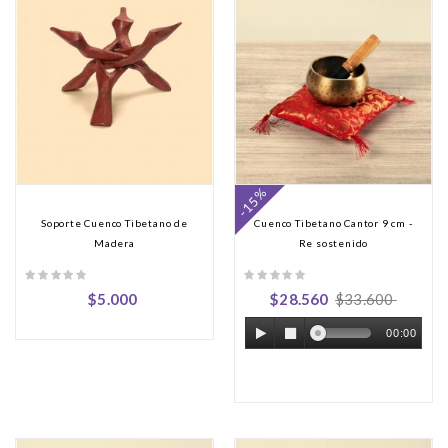
-15%
Soporte Cuenco Tibetano de
Cuenco Tibetano Cantor 9 cm -
Madera
Re sostenido
$5.000
$28.560
$33.600
00:00