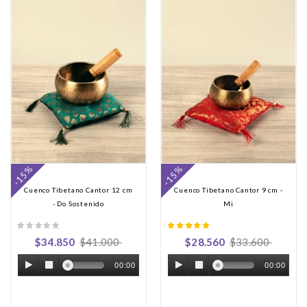
-15%
-15%
Cuenco Tibetano Cantor 12 cm
Cuenco Tibetano Cantor 9 cm -
- Do Sostenido
Mi
$34.850
$41.000
$28.560
$33.600
00:00
00:00