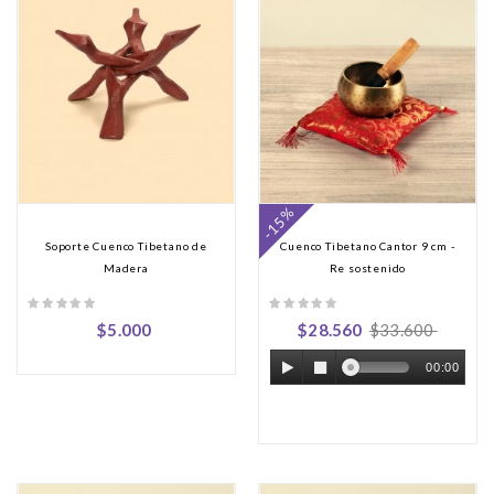
-15%
Soporte Cuenco Tibetano de
Cuenco Tibetano Cantor 9 cm -
Madera
Re sostenido
$5.000
$28.560
$33.600
00:00