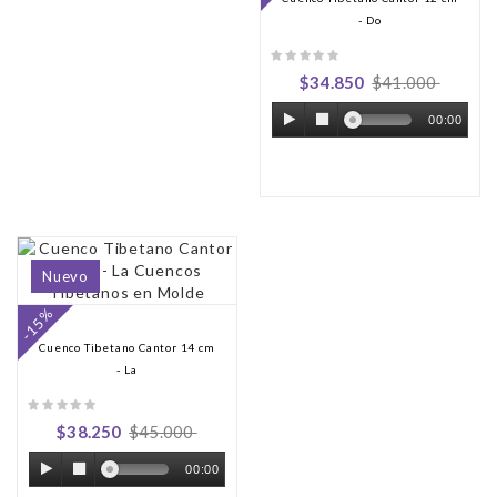
- Do
$34.850
$41.000
00:00
Nuevo
-15%
Cuenco Tibetano Cantor 14 cm
- La
$38.250
$45.000
00:00