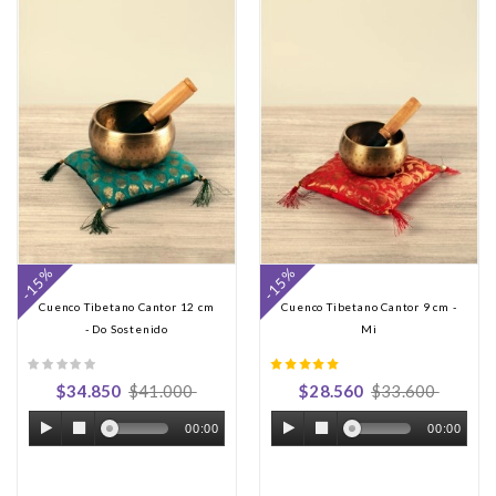
-15%
-15%
Cuenco Tibetano Cantor 12 cm
Cuenco Tibetano Cantor 9 cm -
- Do Sostenido
Mi
$34.850
$41.000
$28.560
$33.600
00:00
00:00