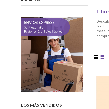
Libr
Descubr
tradici
metálic
compra 
LOS MÁS VENDIDOS
-15%