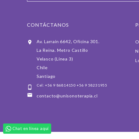
CONTÁCTANOS
P
Av. Larraín 6642, Oficina 301.
O

La Reina. Metro Castillo
N
Velasco (Linea 3)
L
Chile
Santiago
Cel: +56 9 86814150 +56 9 58231955


contacto@unisonoterapia.cl
Chat en línea aquí