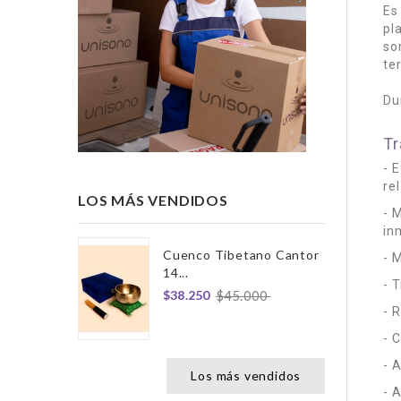
Es
pl
so
te
Du
Tr
- 
re
LOS MÁS VENDIDOS
-15%
- 
in
Cuenco Tibetano Cantor
- 
14...
- 
$38.250
$45.000
- 
- 
- 
Los más vendidos
- A