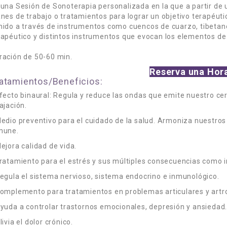
 una Sesión de Sonoterapia personalizada en la que a partir de u
anes de trabajo o tratamientos para lograr un objetivo terapéutic
nido a través de instrumentos como cuencos de cuarzo, tibetano
rapéutico y distintos instrumentos que evocan los elementos de 
ración de 50-60 min.
Reserva una Hor
atamientos/Beneficios:
Efecto binaural: Regula y reduce las ondas que emite nuestro ce
lajación.
Medio preventivo para el cuidado de la salud. Armoniza nuestros
mune.
Mejora calidad de vida.
Tratamiento para el estrés y sus múltiples consecuencias como 
Regula el sistema nervioso, sistema endocrino e inmunológico.
Complemento para tratamientos en problemas articulares y artro
Ayuda a controlar trastornos emocionales, depresión y ansiedad
livia el dolor crónico.