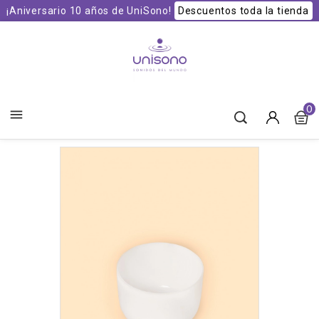
¡Aniversario 10 años de UniSono!
Descuentos toda la tienda
Unisono Cuencos y Sonoterapia
0
