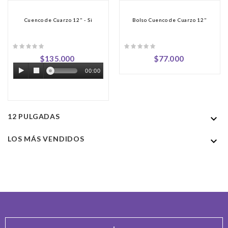
Cuenco de Cuarzo 12" - Si
Bolso Cuenco de Cuarzo 12"
Precio
Precio
$135.000
$77.000
00:00
12 PULGADAS

LOS MÁS VENDIDOS
