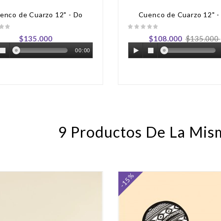
enco de Cuarzo 12" - Do
Cuenco de Cuarzo 12" -
Precio
Precio
Precio
$135.000
$108.000
$135.000
regular
00:00
9 Productos De La Mis
-15%