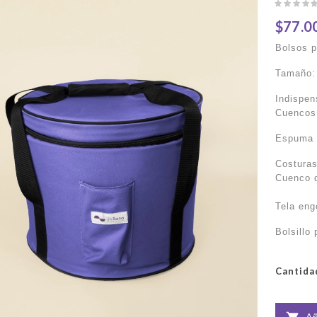
$77.0
Bolsos 
Tamaño:
Indispen
Cuencos
Espuma 
Costuras
Cuenco 
Tela eng
Bolsillo
Cantida
Añ