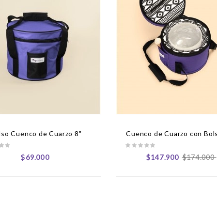
lso Cuenco de Cuarzo 8"
Cuenco de Cuarzo con Bols
Precio
Precio
Precio
$69.000
$147.900
$174.000
regular