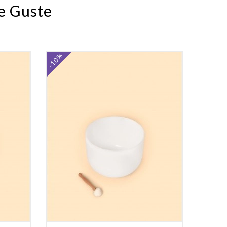
e Guste
-10%
-10%