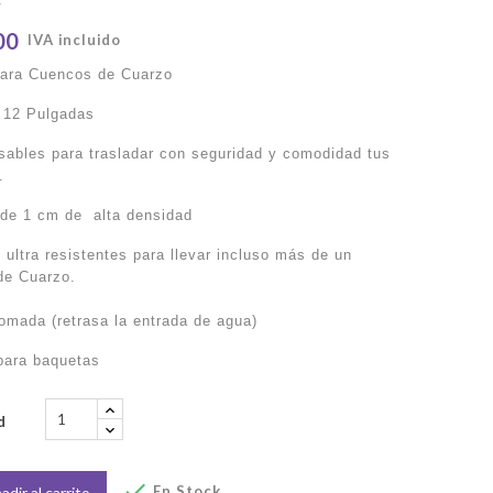
00
IVA incluido
para Cuencos de Cuarzo
 12 Pulgadas
sables para trasladar con seguridad y comodidad tus
.
de 1 cm de alta densidad
 ultra resistentes para llevar incluso más de un
de Cuarzo.
omada (retrasa la entrada de agua)
 para baquetas
d

En Stock
adir al carrito