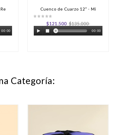
 Re
Cuenco de Cuarzo 12" - Mi
C
Precio
Precio
$121.500
$135.000
regular
00:00
00:00
ma Categoría:
-15%