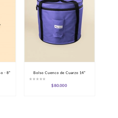
o - 8"
Bolso Cuenco de Cuarzo 14"
Cuen
Precio
$80.000