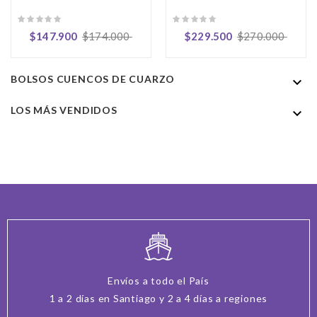
Precio
Precio
Precio
Precio
$147.900
$174.000
$229.500
$270.000
regular
regular
BOLSOS CUENCOS DE CUARZO

LOS MÁS VENDIDOS

Envíos a todo el País
1 a 2 días en Santiago y 2 a 4 días a regiones