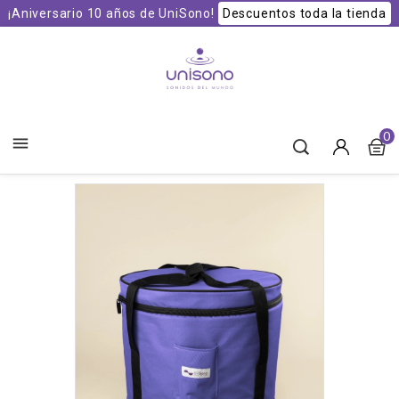
¡Aniversario 10 años de UniSono!
Descuentos toda la tienda
Unisono Cuencos y Sonoterapia
0
