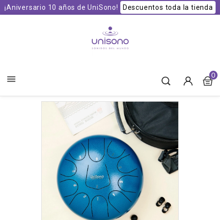
¡Aniversario 10 años de UniSono!
Descuentos toda la tienda
Unisono Cuencos y Sonoterapia
0
