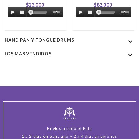
Precio
Precio
$23.000
$82.000
00:00
00:00
HAND PAN Y TONGUE DRUMS

LOS MÁS VENDIDOS

Envíos a todo el País
1 a 2 días en Santiago y 2 a 4 días a regiones