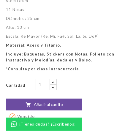
Steel Drum
11 Notas
Diámetro: 25 cm
Alto: 13 cm
Escala: Re Mayor (Re, Mi, Fa#, Sol, La, Si, Do#)
Material: Acero y Titanio.
Incluye: Baquetas, Stickers con Notas, Folleto con
instructivo y Melodías, dedales y Bolso.
*
Consulta por clase introductoria.
Cantidad
Añadir al carrito


Vendido
¿Tienes dudas? ¡Escríbenos!