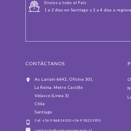
Envíos a todo el País
1 a 2 días en Santiago y 2 a 4 días a region
CONTÁCTANOS
P
Av. Larraín 6642, Oficina 301.
O

La Reina. Metro Castillo
N
Velasco (Linea 3)
L
Chile
Santiago
Cel: +56 9 86814150 +56 9 58231955


contacto@unisonoterapia.cl