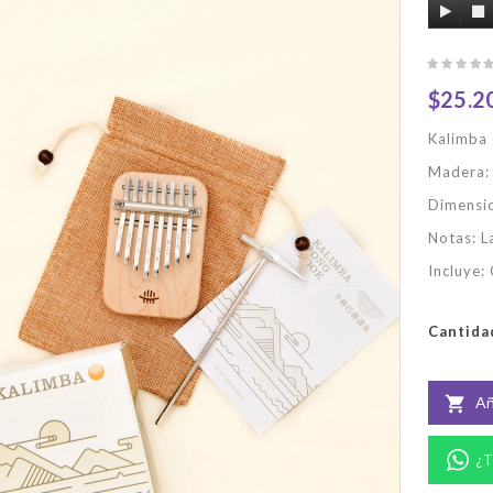
$25.2
Kalimba 
Madera:
Dimensio
Notas: La
Incluye: 
Cantida
Añ

¿T