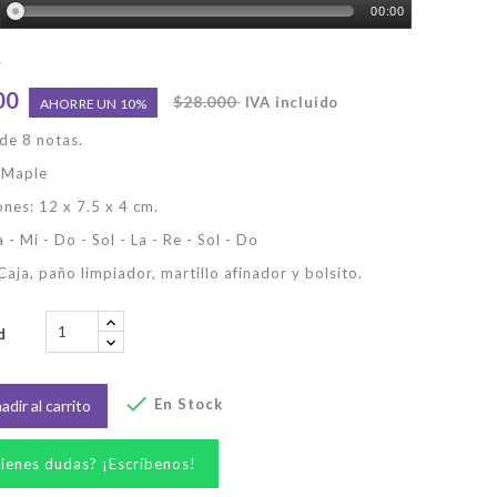
00:00
00
$28.000
IVA incluido
AHORRE UN 10%
de 8 notas.
 Maple
nes: 12 x 7.5 x 4 cm.
 - Mi - Do - Sol - La - Re - Sol - Do
Caja, paño limpiador, martillo afinador y bolsito.
d

En Stock
adir al carrito
ienes dudas? ¡Escríbenos!