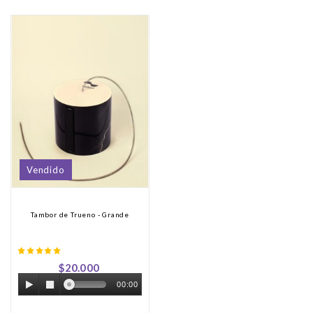
Vendido
Tambor de Trueno - Grande
Precio
$20.000
00:00