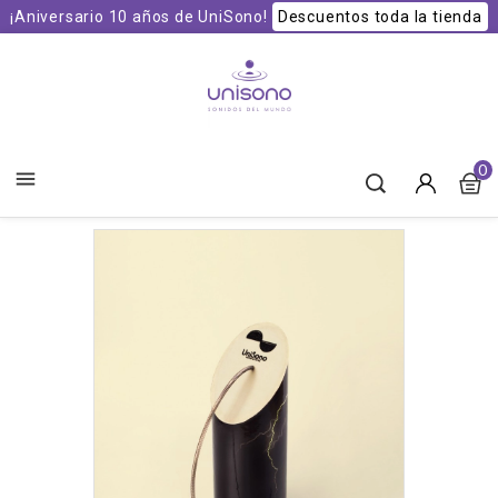
¡Aniversario 10 años de UniSono!
Descuentos toda la tienda
Unisono Cuencos y Sonoterapia
0
