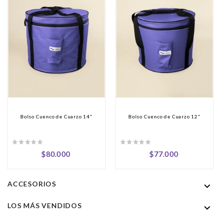
Bolso Cuenco de Cuarzo 14"
Bolso Cuenco de Cuarzo 12"
Precio
Precio
$80.000
$77.000
ACCESORIOS

LOS MÁS VENDIDOS
