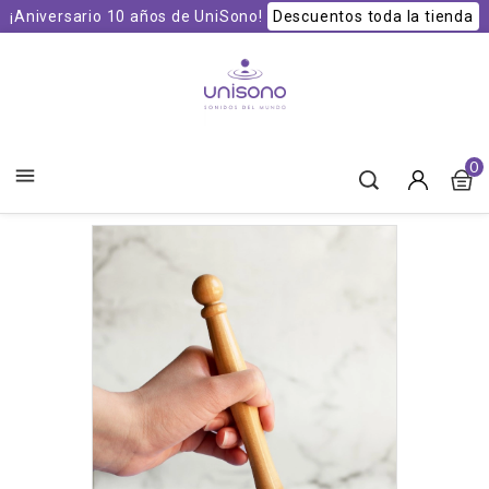
¡Aniversario 10 años de UniSono!
Descuentos toda la tienda
Unisono Cuencos y Sonoterapia
0
