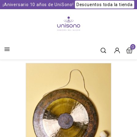
¡Aniversario 10 años de UniSono!
Descuentos toda la tienda
Unisono Cuencos y Sonoterapia
0
