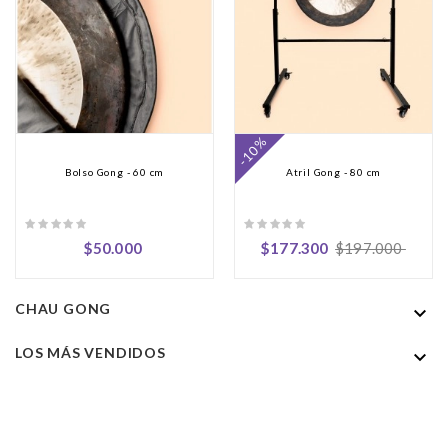
-10%
Bolso Gong - 60 cm
Atril Gong - 80 cm
Precio
Precio
Precio
$50.000
$177.300
$197.000
regular
CHAU GONG

LOS MÁS VENDIDOS
