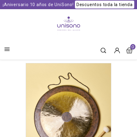
¡Aniversario 10 años de UniSono!
Descuentos toda la tienda
Unisono Cuencos y Sonoterapia
0
