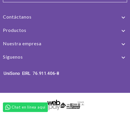
Contáctanos

Productos

Nuestra empresa

Síguenos

UniSono EIRL 76.911.406-8
Chat en línea aquí
© 2026 - Software Ecommerce desarrollado por Softw