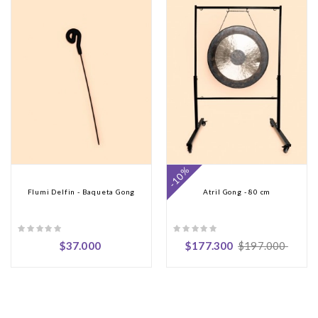
-10%
Flumi Delfin - Baqueta Gong
Atril Gong - 80 cm
Precio
Precio
Precio
$37.000
$177.300
$197.000
regular