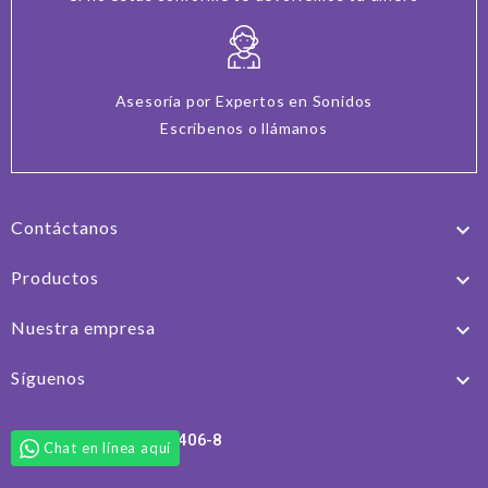
Asesoría por Expertos en Sonidos
Escríbenos o llámanos
Contáctanos

Productos

Nuestra empresa

Síguenos

UniSono EIRL 76.911.406-8
Chat en línea aquí