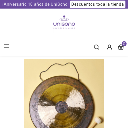
¡Aniversario 10 años de UniSono!
Descuentos toda la tienda
Unisono Cuencos y Sonoterapia
0
