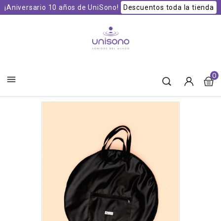
¡Aniversario 10 años de UniSono!
Descuentos toda la tienda
Unisono Cuencos y Sonoterapia
0
