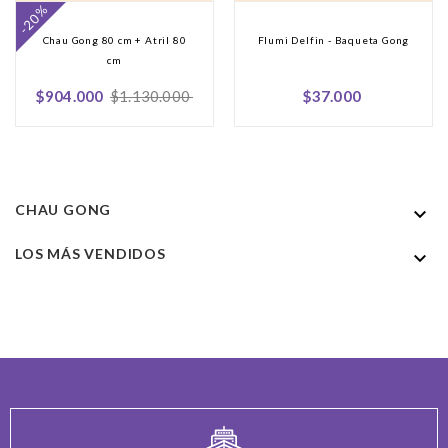
-20%
Chau Gong 80 cm + Atril 80
Flumi Delfin - Baqueta Gong
cm
Precio
Precio
Precio
$904.000
$1.130.000
$37.000
regular
CHAU GONG

LOS MÁS VENDIDOS
